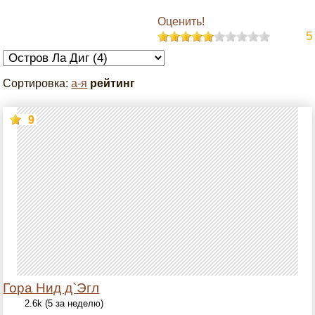
Оценить!
5
Сортировка:
а-я
рейтинг
9
Гора Нид д`Эгл
2.6k (5 за неделю)