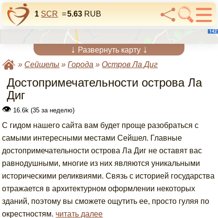
1
SCR
=
5.63
RUB
↓
↓
Развернуть карту
»
Сейшелы
»
Города
»
Остров Ла Диг
Достопримечательности острова Ла
Диг
👁
16.6k (35 за неделю)
С гидом нашего сайта вам будет проще разобраться с
самыми интересными местами Сейшел. Главные
достопримечательности острова Ла Диг не оставят вас
равнодушными, многие из них являются уникальными
историческими реликвиями. Связь с историей государства
отражается в архитектурном оформлении некоторых
зданий, поэтому вы сможете ощутить ее, просто гуляя по
окрестностям.
читать далее